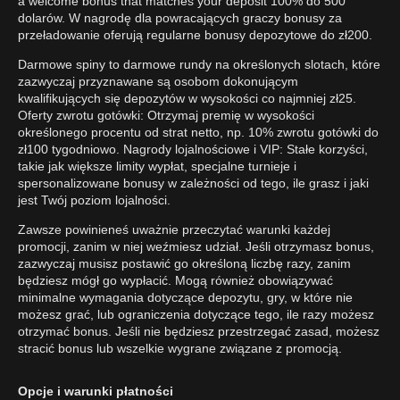
a welcome bonus that matches your deposit 100% do 500
dolarów. W nagrodę dla powracających graczy bonusy za
przeładowanie oferują regularne bonusy depozytowe do zł200.
Darmowe spiny to darmowe rundy na określonych slotach, które
zazwyczaj przyznawane są osobom dokonującym
kwalifikujących się depozytów w wysokości co najmniej zł25.
Oferty zwrotu gotówki: Otrzymaj premię w wysokości
określonego procentu od strat netto, np. 10% zwrotu gotówki do
zł100 tygodniowo. Nagrody lojalnościowe i VIP: Stałe korzyści,
takie jak większe limity wypłat, specjalne turnieje i
spersonalizowane bonusy w zależności od tego, ile grasz i jaki
jest Twój poziom lojalności.
Zawsze powinieneś uważnie przeczytać warunki każdej
promocji, zanim w niej weźmiesz udział. Jeśli otrzymasz bonus,
zazwyczaj musisz postawić go określoną liczbę razy, zanim
będziesz mógł go wypłacić. Mogą również obowiązywać
minimalne wymagania dotyczące depozytu, gry, w które nie
możesz grać, lub ograniczenia dotyczące tego, ile razy możesz
otrzymać bonus. Jeśli nie będziesz przestrzegać zasad, możesz
stracić bonus lub wszelkie wygrane związane z promocją.
Opcje i warunki płatności