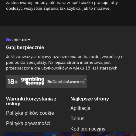
zastosowanej metody, ale nasz zespół ciężko pracuje, aby
obsłużyć wszystkie żądania tak szybko, jak to możliwe.
Graj bezpiecznie
Jeśli zauważysz objawy uzależnienia od hazardu, zwróć się o
pomoc do specjalisty. Niniejsza strona internetowa jest
przeznaczona dla użytkowników w wieku 18 lat i starszych.
Warunki korzystania z
Najlepsze strony
usługi
Aplikacja
Polityka plików cookie
Bonus
Polityka prywatności
Kod promocyjny
Regulamin