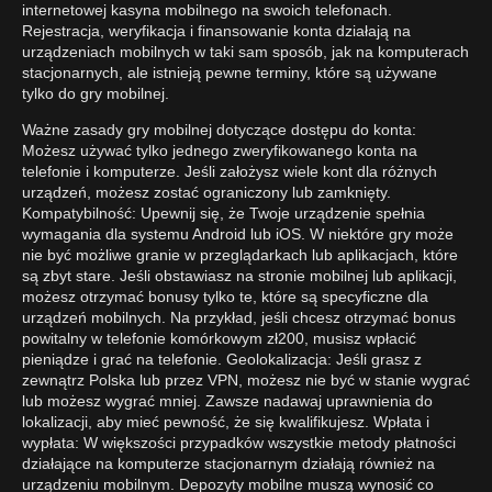
internetowej kasyna mobilnego na swoich telefonach.
Rejestracja, weryfikacja i finansowanie konta działają na
urządzeniach mobilnych w taki sam sposób, jak na komputerach
stacjonarnych, ale istnieją pewne terminy, które są używane
tylko do gry mobilnej.
Ważne zasady gry mobilnej dotyczące dostępu do konta:
Możesz używać tylko jednego zweryfikowanego konta na
telefonie i komputerze. Jeśli założysz wiele kont dla różnych
urządzeń, możesz zostać ograniczony lub zamknięty.
Kompatybilność: Upewnij się, że Twoje urządzenie spełnia
wymagania dla systemu Android lub iOS. W niektóre gry może
nie być możliwe granie w przeglądarkach lub aplikacjach, które
są zbyt stare. Jeśli obstawiasz na stronie mobilnej lub aplikacji,
możesz otrzymać bonusy tylko te, które są specyficzne dla
urządzeń mobilnych. Na przykład, jeśli chcesz otrzymać bonus
powitalny w telefonie komórkowym zł200, musisz wpłacić
pieniądze i grać na telefonie. Geolokalizacja: Jeśli grasz z
zewnątrz Polska lub przez VPN, możesz nie być w stanie wygrać
lub możesz wygrać mniej. Zawsze nadawaj uprawnienia do
lokalizacji, aby mieć pewność, że się kwalifikujesz. Wpłata i
wypłata: W większości przypadków wszystkie metody płatności
działające na komputerze stacjonarnym działają również na
urządzeniu mobilnym. Depozyty mobilne muszą wynosić co