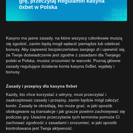
grę, przeczytaj Regulamin kasyna
0xbet w Polska
Kasyno ma jasne zasady, na które wszyscy członkowie muszą
się zgodzić, zanim będą mogli wpłacić pieniądze lub odebrać
bonusy. Aby zapewnić bezpieczeństwo swojego zł i upewnić się,
że Twoje doświadczenie jest zgodne z zasadami dla Twojego
polski w Polska, musisz zrozumieć te warunki. Poznaj główne
zasady regulujące działanie konta kasyna 0xBet, wypłaty i
bonusy.
Zasady i przepisy dla kasyna 0xbet
Każdy, kto chce korzystać z witryny, musi przeczytać i
zaakceptować zasady i przepisy, zanim będzie mógł założyć
konto. Zasady te określają, kto może grać, w jaki sposób
obsługiwane są transakcje i jak gracze powinni zachowywać się
podczas gry. Uważne przeczytanie tych terminów pomoże Ci
zachować zgodność z zasadami i zrozumieć, w jaki sposób
kontrolowana jest Twoja aktywność.