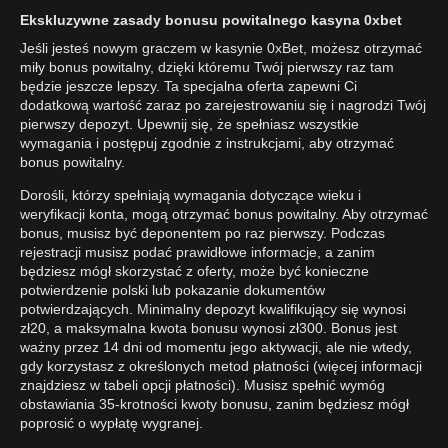
Ekskluzywne zasady bonusu powitalnego kasyna 0xbet
Jeśli jesteś nowym graczem w kasynie 0xBet, możesz otrzymać
miły bonus powitalny, dzięki któremu Twój pierwszy raz tam
będzie jeszcze lepszy. Ta specjalna oferta zapewni Ci
dodatkową wartość zaraz po zarejestrowaniu się i nagrodzi Twój
pierwszy depozyt. Upewnij się, że spełniasz wszystkie
wymagania i postępuj zgodnie z instrukcjami, aby otrzymać
bonus powitalny.
Dorośli, którzy spełniają wymagania dotyczące wieku i
weryfikacji konta, mogą otrzymać bonus powitalny. Aby otrzymać
bonus, musisz być deponentem po raz pierwszy. Podczas
rejestracji musisz podać prawidłowe informacje, a zanim
będziesz mógł skorzystać z oferty, może być konieczne
potwierdzenie polski lub pokazanie dokumentów
potwierdzających. Minimalny depozyt kwalifikujący się wynosi
zł20, a maksymalna kwota bonusu wynosi zł300. Bonus jest
ważny przez 14 dni od momentu jego aktywacji, ale nie wtedy,
gdy korzystasz z określonych metod płatności (więcej informacji
znajdziesz w tabeli opcji płatności). Musisz spełnić wymóg
obstawiania 35-krotności kwoty bonusu, zanim będziesz mógł
poprosić o wypłatę wygranej.