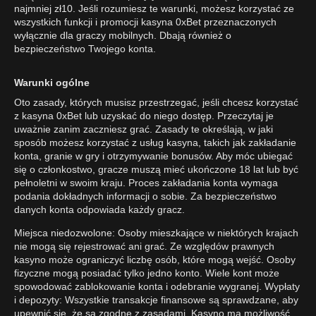
najmniej zł10. Jeśli rozumiesz te warunki, możesz korzystać ze
wszystkich funkcji i promocji kasyna 0xBet przeznaczonych
wyłącznie dla graczy mobilnych. Dbają również o
bezpieczeństwo Twojego konta.
Warunki ogólne
Oto zasady, których musisz przestrzegać, jeśli chcesz korzystać
z kasyna 0xBet lub uzyskać do niego dostęp. Przeczytaj je
uważnie zanim zaczniesz grać. Zasady te określają, w jaki
sposób możesz korzystać z usług kasyna, takich jak zakładanie
konta, granie w gry i otrzymywanie bonusów. Aby móc ubiegać
się o członkostwo, gracze muszą mieć ukończone 18 lat lub być
pełnoletni w swoim kraju. Proces zakładania konta wymaga
podania dokładnych informacji o sobie. Za bezpieczeństwo
danych konta odpowiada każdy gracz.
Miejsca niedozwolone: Osoby mieszkające w niektórych krajach
nie mogą się rejestrować ani grać. Ze względów prawnych
kasyno może ograniczyć liczbę osób, które mogą wejść. Osoby
fizyczne mogą posiadać tylko jedno konto. Wiele kont może
spowodować zablokowanie konta i odebranie wygranej. Wypłaty
i depozyty: Wszystkie transakcje finansowe są sprawdzane, aby
upewnić się, że są zgodne z zasadami. Kasyno ma możliwość