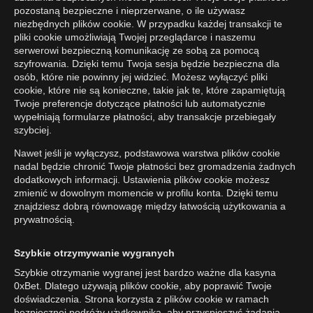
pozostaną bezpieczne i nieprzerwane, o ile używasz
niezbędnych plików cookie. W przypadku każdej transakcji te
pliki cookie umożliwiają Twojej przeglądarce i naszemu
serwerowi bezpieczną komunikację ze sobą za pomocą
szyfrowania. Dzięki temu Twoja sesja będzie bezpieczna dla
osób, które nie powinny jej widzieć. Możesz wyłączyć pliki
cookie, które nie są konieczne, takie jak te, które zapamiętują
Twoje preferencje dotyczące płatności lub automatycznie
wypełniają formularze płatności, aby transakcje przebiegały
szybciej.
Nawet jeśli je wyłączysz, podstawowa warstwa plików cookie
nadal będzie chronić Twoje płatności bez gromadzenia żadnych
dodatkowych informacji. Ustawienia plików cookie możesz
zmienić w dowolnym momencie w profilu konta. Dzięki temu
znajdziesz dobrą równowagę między łatwością użytkowania a
prywatnością.
Szybkie otrzymywanie wygranych
Szybkie otrzymanie wygranej jest bardzo ważne dla kasyna
0xBet. Dlatego używają plików cookie, aby poprawić Twoje
doświadczenia. Strona korzysta z plików cookie w ramach
bezpiecznej podróży użytkownika, aby przyspieszyć żądania