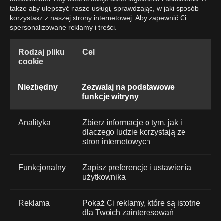
także aby ulepszyć nasze usługi, sprawdzając, w jaki sposób
korzystasz z naszej strony internetowej. Aby zapewnić Ci
spersonalizowane reklamy i treści.
Rodzaj pliku
Cel
cookie
Niezbędny
Zezwalaj na podstawowe
funkcje witryny
Analityka
Zbierz informacje o tym, jak i
dlaczego ludzie korzystają ze
stron internetowych
Funkcjonalny
Zapisz preferencje i ustawienia
użytkownika
Reklama
Pokaż Ci reklamy, które są istotne
dla Twoich zainteresowań