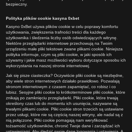
bezpieczny.
Polityka plików cookie kasyna 0xbet
Kasyno 0xBet używa plików cookie w celu poprawy komfortu
użytkowania, zwiększenia trafności treści dla każdego
użytkownika i śledzenia liczby osób odwiedzających witrynę.
Niektóre przeglądarki internetowe przechowują na Twoim
urządzeniu małe pliki tekstowe zwane plikami cookie. Niniejsza
polityka informuje, czym są pliki cookie, w jaki sposób ich
używamy i jakie masz możliwości wyboru dotyczące sposobu ich
wykorzystania na naszej stronie internetowej.
Jak się pisze ciasteczka? Oczywiście pliki cookie są niezbędne,
aby wiele stron internetowych działało prawidłowo. Pozwalają
stronom internetowym z czasem zapamiętać, co robisz i co
lubisz. Sesyjne pliki cookie to krótkoterminowe pliki cookie, które
znikają po zamknięciu przeglądarki. Pliki cookie, które trwają
określony czas lub do momentu ich usunięcia, nazywane są
trwałymi plikami cookie. Pliki cookie stron trzecich są ustawiane
przez usługi, które nie są częścią naszej witryny, ale nadal są z
nią połączone. Pliki cookie pomagają nam weryfikować
tożsamość użytkowników, chronić Twoje dane i zarządzać ich
ustawieniami. Aby śledzić swoje dane logowania i ustawienia. A