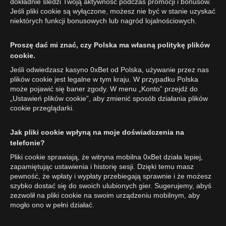
dokładnie śledzi Twoją aktywność podczas promocji i bonusów.
Jeśli pliki cookie są wyłączone, możesz nie być w stanie uzyskać
niektórych funkcji bonusowych lub nagród lojalnościowych.
Proszę dać mi znać, czy Polska ma własną politykę plików
cookie.
Jeśli odwiedzasz kasyno 0xBet od Polska, używanie przez nas
plików cookie jest legalne w tym kraju. W przypadku Polska
może pojawić się baner zgody. W menu „Konto” przejdź do
„Ustawień plików cookie”, aby zmienić sposób działania plików
cookie przeglądarki.
Jak pliki cookie wpłyną na moje doświadczenia na
telefonie?
Pliki cookie sprawiają, że witryna mobilna 0xBet działa lepiej,
zapamiętując ustawienia i historię sesji. Dzięki temu masz
pewność, że wpłaty i wypłaty przebiegają sprawnie i że możesz
szybko dostać się do swoich ulubionych gier. Sugerujemy, abyś
zezwolił na pliki cookie na swoim urządzeniu mobilnym, aby
mogło ono w pełni działać.