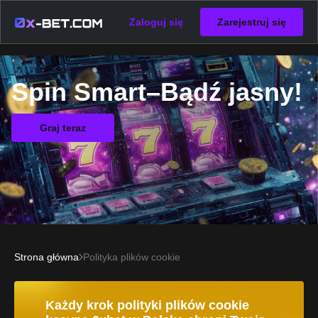
Zaloguj się
Zarejestruj się
Spin Smart–Bądź jasny!
Graj teraz
Strona główna
Polityka plików cookie
Każdy krok polityki plików cookie