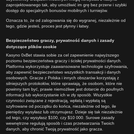
zaprojektowanego tak, aby umożliwić im grę bez przerw i szybki
dostęp do specjalnych bonusów mobilnych i turniejów.
Oznacza to, że od zalogowania się do wygranej, niezależnie od
tego, gdzie jesteś, proces jest płynny i łatwy.
Bezpieczeństwo graczy, prywatność danych i zasady
dotyczące plików cookie
Kasyno 0xBet stawia sobie za cel zapewnienie najwyższego
poziomu bezpieczeństwa graczy i ścisłej prywatności danych.
Platforma wykorzystuje zaawansowane technologie szyfrowania,
aby zapewnić bezpieczeństwo wszystkich transakcji i danych
osobowych. Gracze z Polska i innych obszarów korzystają z
silniejszych protokołów, które sprawiają, że osobom, które nie
powinny tam być, prawie niemożliwe jest dotarcie do poufnych
informacji lub wykorzystanie ich w zły sposób. Wszystkie
czynności związane z rejestracją, wpłatą i wypłatą są
szyfrowane od początku do końca, niezależnie od tego, ile
pieniędzy wysyłasz lub otrzymujesz. Dzieje się tak niezależnie
od tego, czy wysyłasz $100, czy $10 000. Surowe zasady
wewnętrzne regulują sposób i czas przetwarzania Twoich
danych, aby chronić Twoją prywatność jako gracza.